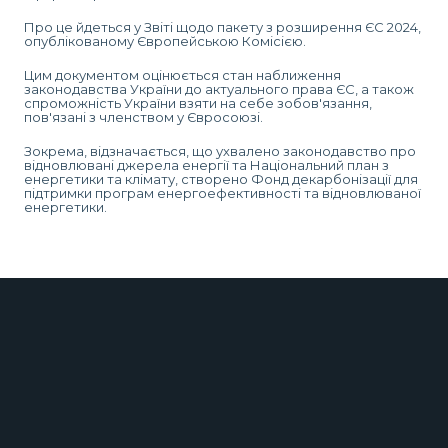
Про це йдеться у Звіті щодо пакету з розширення ЄС 2024,
опублікованому Європейською Комісією.
Цим документом оцінюється стан наближення
законодавства України до актуального права ЄС, а також
спроможність України взяти на себе зобов'язання,
пов'язані з членством у Євросоюзі.
Зокрема, відзначається, що ухвалено законодавство про
відновлювані джерела енергії та Національний план з
енергетики та клімату, створено Фонд декарбонізації для
підтримки програм енергоефективності та відновлюваної
енергетики.