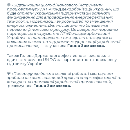
💬
«Відтак кошти цього фінансового інструменту
працюватимуть у АТ «Фонд декарбонізації України», що
буде сприяти українським підприємствам залучати
фінансування для впровадження енергоефективних
технологій, модернізації виробництва та зменшення
енергоспоживання. Для нас це значно більше, ніж
передача фінансового ресурсу. Це довіра міжнародних
партнерів до інструментів АТ «Фонд декарбонізації
України» та підтвердження того, що він стає одним із
важливих елементів підтримки модернізації української
промисловості»
, — зауважила
Ганна Замазєєва.
Також Голова Держенергоефективності висловила
вдячність команді UNIDO за партнерство та послідовну
підтримку України.
💬
«Попереду ще багато спільної роботи. І сьогодні ми
зробили ще один важливий крок до енергоефективної та
конкурентоспроможної української промисловості!»
, —
резюмувала
Ганна Замазєєва.