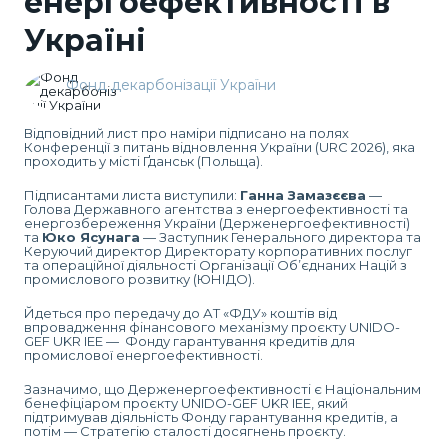
енергоефективності в
Україні
Фонд декарбонізації України
Відповідний лист про наміри підписано на полях
Конференції з питань відновлення України (URC 2026), яка
проходить у місті Ґданськ (Польща).
Підписантами листа виступили:
Ганна Замазєєва
—
Голова Державного агентства з енергоефективності та
енергозбереження України (Держенергоефективності)
та
Юко Ясунага
— Заступник Генерального директора та
Керуючий директор Директорату корпоративних послуг
та операційної діяльності Організації Об’єднаних Націй з
промислового розвитку (ЮНІДО).
Йдеться про передачу до АТ «ФДУ» коштів від
впровадження фінансового механізму проєкту UNIDO-
GEF UKR IEE — Фонду гарантування кредитів для
промислової енергоефективності.
Зазначимо, що Держенергоефективності є Національним
бенефіціаром проєкту UNIDO-GEF UKR IEE, який
підтримував діяльність Фонду гарантування кредитів, а
потім — Стратегію сталості досягнень проєкту.