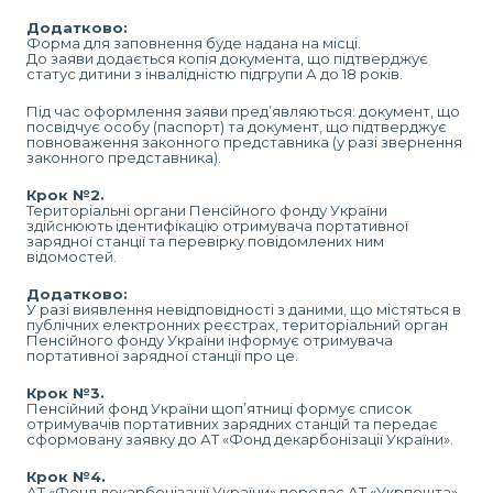
Додатково:
Форма для заповнення буде надана на місці.
До заяви додається копія документа, що підтверджує
статус дитини з інвалідністю підгрупи А до 18 років.
Під час оформлення заяви пред’являються: документ, що
посвідчує особу (паспорт) та документ, що підтверджує
повноваження законного представника (у разі звернення
законного представника).
Крок №2️
.
Територіальні органи Пенсійного фонду України
здійснюють ідентифікацію отримувача портативної
зарядної станції та перевірку повідомлених ним
відомостей.
Додатково:
У разі виявлення невідповідності з даними, що містяться в
публічних електронних реєстрах, територіальний орган
Пенсійного фонду України інформує отримувача
портативної зарядної станції про це.
Крок №3️.
Пенсійний фонд України щоп’ятниці формує список
отримувачів портативних зарядних станцій та передає
сформовану заявку до АТ «Фонд декарбонізації України».
Крок №4.
АТ «Фонд декарбонізації України» передає АТ «Укрпошта»