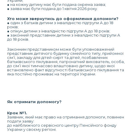
України;
● на кожну дитину має бути подана окрема заява;
● заява має бути подана до 1 квітня 2026 року.
Хто може звернутись до оформлення допомоги?
● один з батьків дитини з інвалідністю підгрупи А до 18
років;
● опікун дитини з інвалідністю підгрупи А до 18 років;
● законний представник дитини з інвалідністю підгрупи А
до 18 років.
Законним представником може бути уповноважений
представник дитячого будинку сімейного типу, прийомної
сім’ї, закладу для дітей-сиріт та дітей, позбавлених
батьківського піклування, патронатний вихователь, особа,
до сім’ї якої тимчасово влаштовано дитину, щодо якої
встановлено факт відсутності батьківського піклування та
яка постійно проживає на території України.
Як отримати допомогу?
Крок №1️.
Заявник, який має право на отримання допомоги, повинен
подати заяву:
до найближчого сервісного центру Пенсійного фонду
України у своєму регіоні.