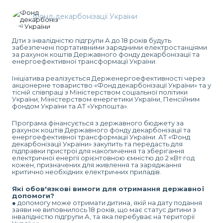
Фонд декарбонізації України
Діти з інвалідністю підгрупи А до 18 років будуть
забезпечені портативними зарядними електростанціями
за рахунок коштів Державного фонду декарбонізації та
енергоефективної трансформації України.
Ініціатива реалізується Держенергоефективності через
акціонерне товариство «Фонд декарбонізації України» та у
тісній співпраці з Міністерством соціальної політики
України, Міністерством енергетики України, Пенсійним
фондом України та АТ «Укрпошта».
Програма фінансується з державного бюджету за
рахунок коштів Державного фонду декарбонізації та
енергоефективної трансформації України. АТ «Фонд
декарбонізації України» закупить та передасть для
підправки пристрої для накопичення та зберігання
електричної енергії орієнтовною ємністю до 2 кВт·год
кожен, призначених для живлення та заряджання
критично необхідних електричних приладів.
Які обов'язкові вимоги для отримання державної
допомоги?
● допомогу може отримати дитина, якій на дату подання
заяви не виповнилось 18 років, що має статус дитини з
інвалідністю підгрупи А, та яка перебуває на території