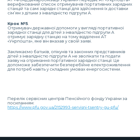
верифікований список отримувачів портативних зарядних
станцій та самі зарядні станції для здійснення їх доставки
сім’ям з дітьми з інвалідністю підгрупи А.
Крок №5
.
Отримувач державної допомоги у вигляді портативної
зарядної станції для дітей з інвалідністю підгрупи А
отримує зарядну станцію на тому відділенні АТ
«Укрпошта», яке він вказав у своїй заяві.
Закликаємо батьків, опікунів та законних представників
дітей з інвалідністю підгрупи А не зволікати та подати
заяву на отримання портативної зарядної станції. Це
допоможе забезпечити безперебійне електроживлення
для потреб навіть у складних умовах енергосистеми.
Перелік сервісних центрів Пенсійного фонду України за
посиланням:
https://www.pfu.gov.ua/2152993-servisni-tsentry-gu-pfu/