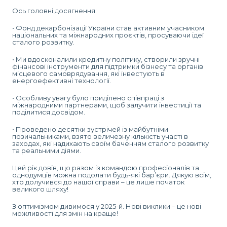
Ось головні досягнення:
• Фонд декарбонізації України став активним учасником
національних та міжнародних проєктів, просуваючи ідеї
сталого розвитку.
• Ми вдосконалили кредитну політику, створили зручні
фінансові інструменти для підтримки бізнесу та органів
місцевого самоврядування, які інвестують в
енергоефективні технології.
• Особливу увагу було приділено співпраці з
міжнародними партнерами, щоб залучити інвестиції та
поділитися досвідом.
• Проведено десятки зустрічей із майбутніми
позичальниками, взято величезну кількість участі в
заходах, які надихають своїм баченням сталого розвитку
та реальними діями.
Цей рік довів, що разом із командою професіоналів та
однодумців можна подолати будь-які бар’єри. Дякую всім,
хто долучився до нашої справи – це лише початок
великого шляху!
З оптимізмом дивимося у 2025-й. Нові виклики – це нові
можливості для змін на краще!