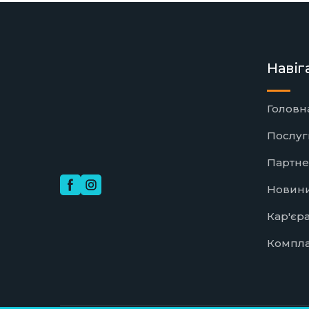
Навіг
Головн
Послуг
Партн
Новин
Кар'єр
Компл