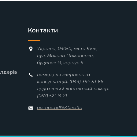
Контакти
Україна, 04050, місто Київ,
вул. Миколи Пимоненка,
будинок 13, корпус 6
олдерів
номер для звернень та
консультацій: (044) 364-53-66
додатковий контактний номер:
(067) 521-14-21
au.moc.udf%40eciffo