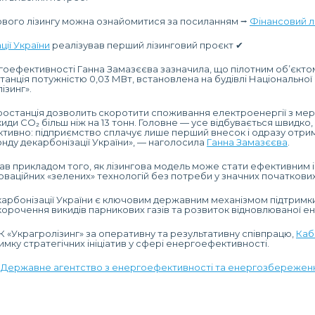
ового лізингу можна ознайомитися за посиланням ⭢
Фінансовий л
ії України
реалізував перший лізинговий проєкт ✔︎
оефективності Ганна Замазєєва зазначила, що пілотним об’єкто
анція потужністю 0,03 МВт, встановлена на будівлі Національної
ізинг».
останція дозволить скоротити споживання електроенергії з мере
иди CO₂ більш ніж на 13 тонн. Головне — усе відбувається швидко,
тивно: підприємство сплачує лише перший внесок і одразу отри
нду декарбонізації України», — наголосила
Ганна Замазєєва
.
ав прикладом того, як лізингова модель може стати ефективним
ваційних «зелених» технологій без потреби у значних початкових 
арбонізації України є ключовим державним механізмом підтримки
орочення викидів парникових газів та розвиток відновлюваної е
К «Украгролізинг» за оперативну та результативну співпрацю,
Каб
имку стратегічних ініціатив у сфері енергоефективності.
k
Державне агентство з енергоефективності та енергозбереженн