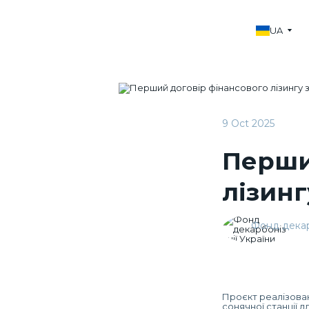
UA
9 Oct 2025
Перши
лізинг
Фонд декар
Проєкт реалізова
сонячної станції д