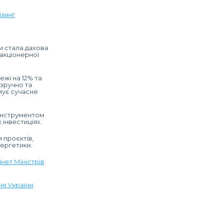
ізинг
м стала дахова
 акціонерної
жі на 12% та
 зручно та
мує сучасне
 інструментом
інвестиціях.
 проєктів,
нергетики.
інет Міністрів
я України
.