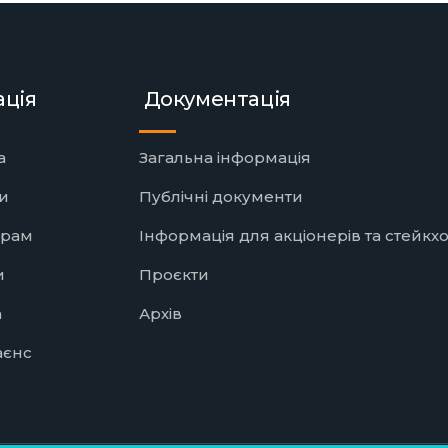
ація
Документація
а
Загальна інформація
и
Публічні документи
ерам
Інформація для акціонерів та стейкх
и
Проєкти
а
Архів
аєнс