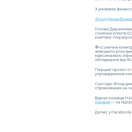
З умовами фінанс
Фонд Декарбонізац
Голова Держенерг
сонячна електрост
компанії «Украгрол
💬«Сонячна електр
зменшити річні вик
максимально ефек
обладнання від Фо
Перший проєкт ст
упровадження інно
Сьогодні Фонд дек
спрямованих на ск
Вдячні команді НА
України
— за підтр
Допис у Faceboo