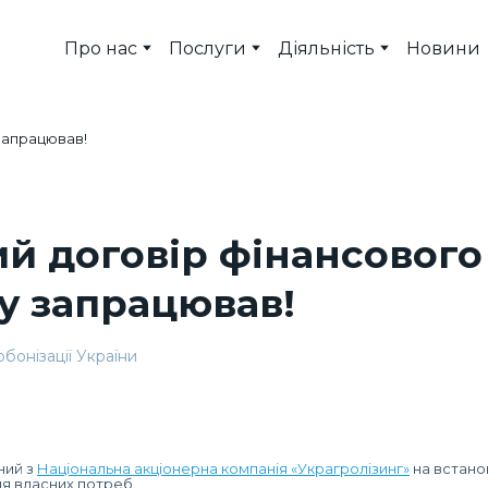
Про нас
Послуги
Діяльність
Новини
й договір фінансового
у запрацював!
бонізації України
ний з
Національна акціонерна компанія «Украгролізинг»
на встано
ля власних потреб.