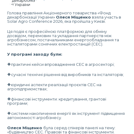
Голова правління Акціонерного товариства «Фонд
декарбонізації України»
Олеся Міщенко
взяла участь в
Solar Agro Conference 2026, яка пройшла у Києві.
Ця подія є професійною платформою для обміну
досвідом, перемовин та укладання партнерств між
агробізнесом, постачальниками енергообладнання та
інсталяторами сонячних електростанцій (СЕС).
У програмі заходу були:
🔶практичні кейси впровадження СЕС в агросекторі;
🔶сучасні технічні рішення від виробників та інсталяторів;
🔶юридичні аспекти реалізації проєктів СЕС на
агропідприємствах;
🔶фінансові інструменти: кредитування, грантові
програми;
🔶системи накопичення енергії як інструмент підвищення
автономності агробізнесу.
Олеся Міщенко
була серед спікерів панелі на тему:
«Будівництво СЕС. Правові та фінансові інструменти.