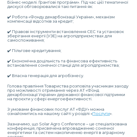
Бізнес-моделі. Грантові програми». Під час цієї тематичної
дискусії обговорювалися такі питання як:
✔️ Робота «Фонду декарбонізації України», механізм
компенсації відсотків за кредит;
✔️ Правові інструменти встановлення СЕС та установок
зберігання енергії (УЗЕ) на агропідприємствах для
самоспоживання;
✔️ Пільгове кредитування;
✔️ Економічна доцільність та фінансова ефективність
встановлення сонячної станції для агропідприємства;
✔️ Власна генерація для агробізнесу.
Голова правління Товариства розповіла учасникам заходу
про можливості отримання через АТ «Фонд
декарбонізації України» державної фінансової підтримки
на проєкти у сфері енергоефективності.
З умовами фінансових послуг АТ «ФДУ» можна
ознайомитись на нашому сайті у розділі «
Послуги
».
Зазначимо, що Solar Agro Conference – це спеціалізована
конференція, присвячена впровадженню сонячної
енергетики та систем накопиченню енергії в аграрному
секторі.