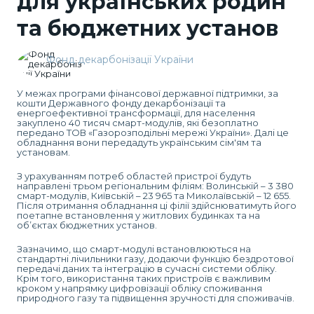
для українських родин
та бюджетних установ
Фонд декарбонізації України
У межах програми фінансової державної підтримки, за
кошти Державного фонду декарбонізації та
енергоефективної трансформації, для населення
закуплено 40 тисяч смарт-модулів, які безоплатно
передано ТОВ «Газорозподільні мережі України». Далі це
обладнання вони передадуть українським сім'ям та
установам.
З урахуванням потреб областей пристрої будуть
направлені трьом регіональним філіям: Волинській – 3 380
смарт-модулів, Київській – 23 965 та Миколаївській – 12 655.
Після отримання обладнання ці філії здійснюватимуть його
поетапне встановлення у житлових будинках та на
об’єктах бюджетних установ.
Зазначимо, що смарт-модулі встановлюються на
стандартні лічильники газу, додаючи функцію бездротової
передачі даних та інтеграцію в сучасні системи обліку.
Крім того, використання таких пристроїв є важливим
кроком у напрямку цифровізації обліку споживання
природного газу та підвищення зручності для споживачів.