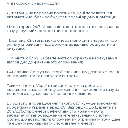
Чим корисні смарт-модулі?
▫️ Дистанційна передача показників. Дані передаються
автоматично, без необхідності подачі вручну щомісяця;
▫️ Моніторинг 24/7. Можливість контролювати споживання
газу у зручний час через цифрові сервіси;
▫️ Безпека. Система може оперативно сигналізувати про
зміни у споживанні, що допомагає швидко реагувати на
ситуацію;
▫️ Точність обліку. Забезпечується коректне нарахування
відповідно до фактичного споживання;
▫️ Аналітика. Доступ до історії споживання дозволяє краще
контролювати та планувати витрати.
Таким чином, в Україні триває системна робота з
підвищення якості обліку споживання природного газу за
допомогою сучасних технологічних рішень.
Більш того, впровадження такого обліку — це виконання
зобов’язань України перед ЄС. Відповідно до Директиви
2012/27/ЄС про енергоефективність, країни мають
забезпечити впровадження інтелектуальних систем
обліку, що дозволяють споживачам отримувати точні дані
та ефективно керувати споживанням енергії.