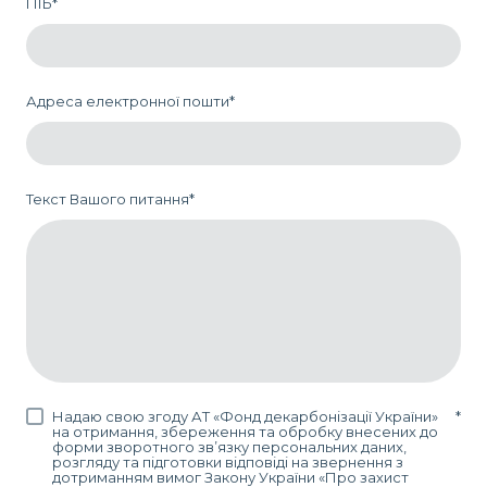
ПІБ
*
Адреса електронної пошти
*
Текст Вашого питання
*
Надаю свою згоду АТ «Фонд декарбонізації України»
*
на отримання, збереження та обробку внесених до
форми зворотного зв’язку персональних даних,
розгляду та підготовки відповіді на звернення з
дотриманням вимог Закону України «Про захист