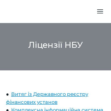
Ліцензії НБУ
●
Витяг із Державного реєстру
фінансових установ
●
Комплексна інформаційна система