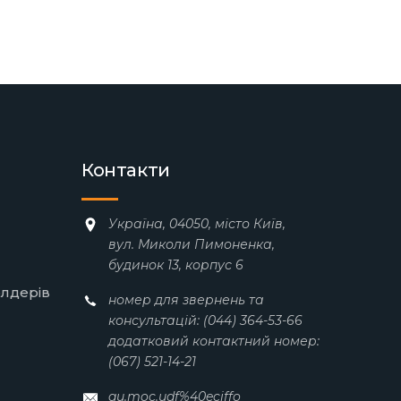
Контакти
Україна, 04050, місто Київ,
вул. Миколи Пимоненка,
будинок 13, корпус 6
олдерів
номер для звернень та
консультацій: (044) 364-53-66
додатковий контактний номер:
(067) 521-14-21
au.moc.udf%40eciffo