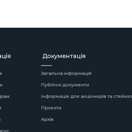
ація
Документація
а
Загальна інформація
и
Публічні документи
ерам
Інформація для акціонерів та стейкх
и
Проєкти
а
Архів
аєнс