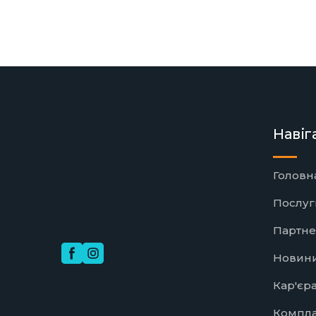
Навіг
Головн
Послуг
Партн
Новин
Кар'єр
Компл